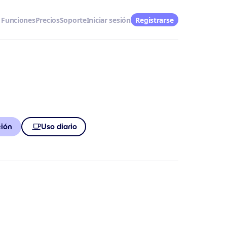
Funciones
Precios
Soporte
Iniciar sesión
Registrarse
ción
Uso diario