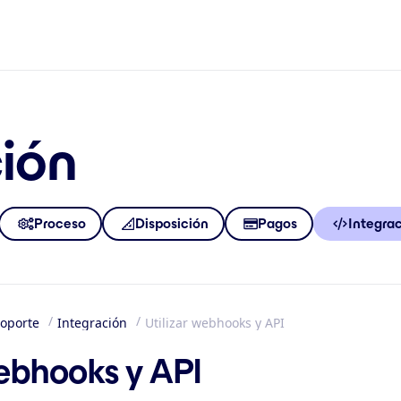
ión
Proceso
Disposición
Pagos
Integra
oporte
Integración
Utilizar webhooks y API
io
bhooks y API