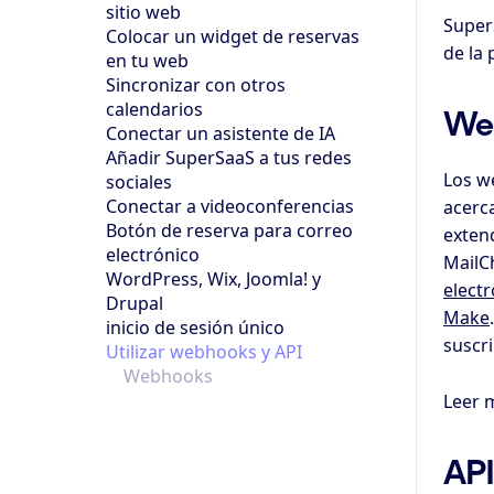
sitio web
Super
Colocar un widget de reservas
de la 
en tu web
Sincronizar con otros
calendarios
We
Conectar un asistente de IA
Añadir SuperSaaS a tus redes
Los w
sociales
Conectar a videoconferencias
acerc
Botón de reserva para correo
extend
electrónico
MailC
WordPress, Wix, Joomla! y
electr
Drupal
Make
inicio de sesión único
suscri
Utilizar webhooks y API
Webhooks
Leer 
API