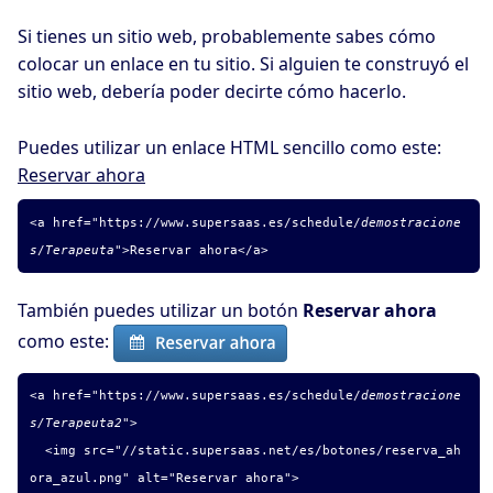
Si tienes un sitio web, probablemente sabes cómo
colocar un enlace en tu sitio. Si alguien te construyó el
sitio web, debería poder decirte cómo hacerlo.
Puedes utilizar un enlace HTML sencillo como este:
Reservar ahora
<a href="
https://www.supersaas.es/schedule/
demostracione
s
/
Terapeuta
">Reservar ahora</a>
También puedes utilizar un botón
Reservar ahora
como este:
<a href="
https://www.supersaas.es/schedule/
demostracione
s/Terapeuta2
">
<img src="//static.supersaas.net/es/botones/reserva_ah
ora_azul.png" alt="Reservar ahora">