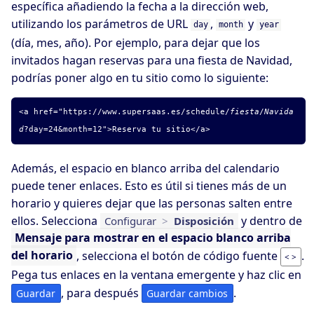
específica añadiendo la fecha a la dirección web,
utilizando los parámetros de URL
,
y
day
month
year
(día, mes, año). Por ejemplo, para dejar que los
invitados hagan reservas para una fiesta de Navidad,
podrías poner algo en tu sitio como lo siguiente:
<a href="https://www.supersaas.es/schedule/
fiesta
/
Navida
d
?day=24&month=12">Reserva tu sitio</a>
Además, el espacio en blanco arriba del calendario
puede tener enlaces. Esto es útil si tienes más de un
horario y quieres dejar que las personas salten entre
ellos. Selecciona
y dentro de
Configurar
>
Disposición
Mensaje para mostrar en el espacio blanco arriba
del horario
, selecciona el botón de código fuente
.
< >
Pega tus enlaces en la ventana emergente y haz clic en
, para después
.
Guardar
Guardar cambios