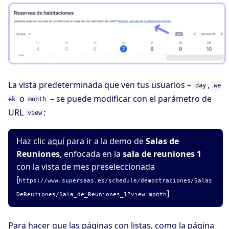
La vista predeterminada que ven tus usuarios –
,
day
we
o
– se puede modificar con el parámetro de
ek
month
URL
:
view
Haz clic
aquí
para ir a la demo de
Salas de
Reuniones
, enfocada en la
sala de reuniones 1
con la vista de mes preseleccionada
[
https://www.supersaas.es/schedule/demostraciones/Salas
]
DeReuniones/Sala_de_Reuniones_1?view=month
Para hacer que las páginas con listas, como la página