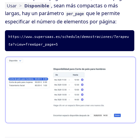
, sean más compactas o más
Usar
>
Disponible
largas, hay un parámetro
que le permite
per_page
especificar el número de elementos por página:
https://www.supersaas.es/schedule/
demostraciones
/
Terapeu
ta
?view=free&per_page=5