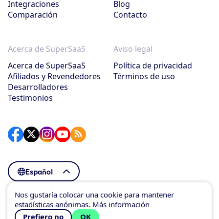
Integraciones
Blog
Comparación
Contacto
Acerca de SuperSaaS
Aviso legal
Acerca de SuperSaaS
Política de privacidad
Afiliados y Revendedores
Términos de uso
Desarrolladores
Testimonios
Español
Nos gustaría colocar una cookie para mantener
© SuperSaaS 2007–2026
estadísticas anónimas.
Más información
Prefiero no
OK