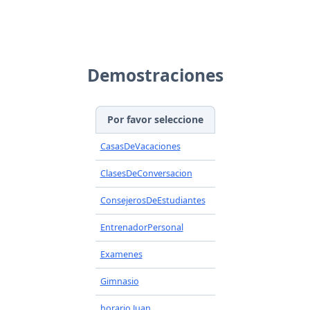
Demostraciones
Por favor seleccione
CasasDeVacaciones
ClasesDeConversacion
ConsejerosDeEstudiantes
EntrenadorPersonal
Examenes
Gimnasio
horario Juan