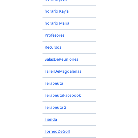
horario Kayla
horario María
Profesores
Recursos
SalasDeReuniones
TallerDeMagdalenas
Terapeuta
TerapeutaFacebook
Terapeuta 2
Tienda
TorneoDeGolf